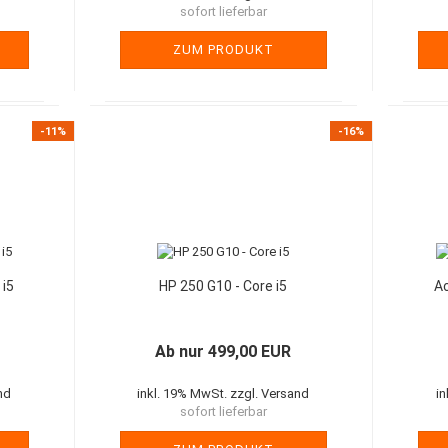
sofort lieferbar
ZUM PRODUKT
-11%
-16%
 i5
HP 250 G10 - Core i5
Ac
Ab nur 499,00 EUR
nd
inkl. 19% MwSt. zzgl. Versand
i
sofort lieferbar