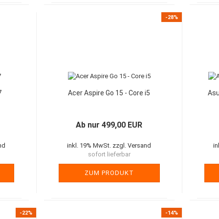
-28%
7
Acer Aspire Go 15 - Core i5
Asu
Ab nur 499,00 EUR
nd
inkl. 19% MwSt. zzgl. Versand
i
sofort lieferbar
ZUM PRODUKT
-22%
-14%