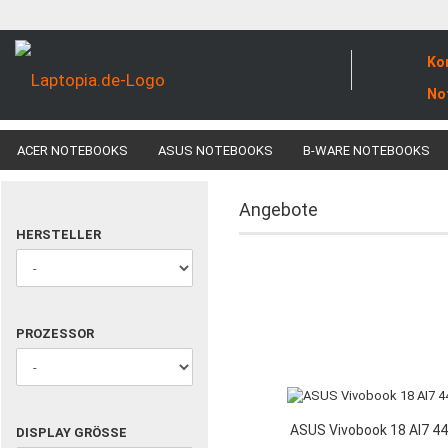
Ko
No
ACER NOTEBOOKS
ASUS NOTEBOOKS
B-WARE NOTEBOOKS
Angebote
HERSTELLER
HERSTELLER
PROZESSOR
PROZESSOR
ASUS Vivobook 18 AI7 4
DISPLAY
DISPLAY GRÖSSE