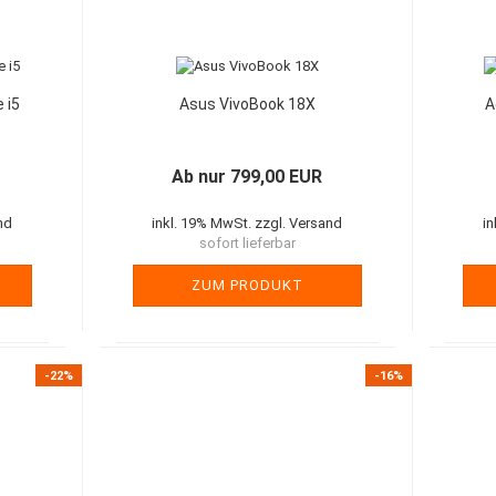
 i5
Asus VivoBook 18X
A
Ab nur 799,00 EUR
nd
inkl. 19% MwSt. zzgl. Versand
i
sofort lieferbar
ZUM PRODUKT
-22%
-16%