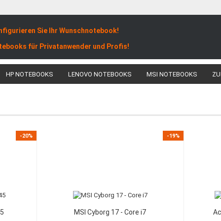
nfigurieren Sie Ihr Wunschnotebook!
tebooks für Privatanwender und Profis!
HP NOTEBOOKS
LENOVO NOTEBOOKS
MSI NOTEBOOKS
ZU
-20%
-19%
45
MSI Cyborg 17 - Core i7
Ac