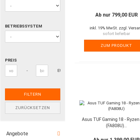
GRÖSSE
Ab nur 799,00 EUR
BETRIEBSSYSTEM
BETRIEBSSYSTEM
inkl. 19% MwSt. zzgl. Versa
sofort lieferbar
ZUM PRODUKT
PREIS
PREIS
Preis bis
-
EUR
FILTERN
ZURÜCKSETZEN
Asus TUF Gaming 18 - Ryzen
(FA808U)...
Angebote
Ab nur 1.399,00 EUR